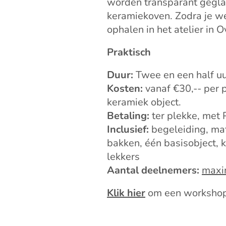
worden transparant gegla
keramiekoven. Zodra je wer
ophalen in het atelier in 
Praktisch
Duur:
Twee en een half uu
Kosten:
vanaf €30,-- per p
keramiek object.
Betaling:
ter plekke, met 
Inclusief:
begeleiding, mat
bakken, één basisobject, k
lekkers
Aantal deelnemers:
maxi
Klik hier
om een workshop