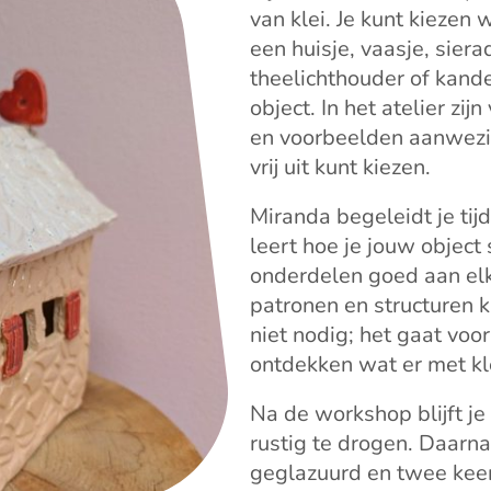
van klei. Je kunt kiezen 
een huisje, vaasje, sier
theelichthouder of kande
object. In het atelier zi
en voorbeelden aanwezig 
vrij uit kunt kiezen.
Miranda begeleidt je tijd
leert hoe je jouw object
onderdelen goed aan elka
patronen en structuren k
niet nodig; het gaat voo
ontdekken wat er met kl
Na de workshop blijft je
rustig te drogen. Daarn
geglazuurd en twee keer