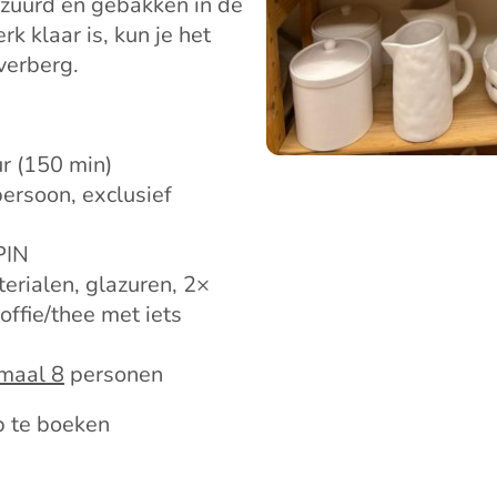
zuurd en gebakken in de
k klaar is, kun je het
Overberg.
r (150 min)
ersoon, exclusief
PIN
erialen, glazuren, 2×
offie/thee met iets
maal 8
personen
 te boeken